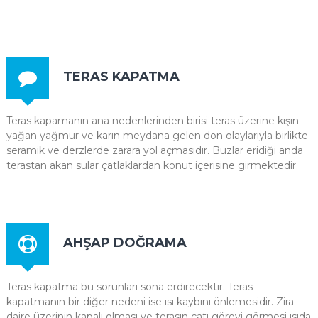
TERAS KAPATMA
Teras kapamanın ana nedenlerinden birisi teras üzerine kışın
yağan yağmur ve karın meydana gelen don olaylarıyla birlikte
seramik ve derzlerde zarara yol açmasıdır. Buzlar eridiği anda
terastan akan sular çatlaklardan konut içerisine girmektedir.
AHŞAP DOĞRAMA
Teras kapatma bu sorunları sona erdirecektir. Teras
kapatmanın bir diğer nedeni ise ısı kaybını önlemesidir. Zira
daire üzerinin kapalı olması ve terasın çatı görevi görmesi ısıda